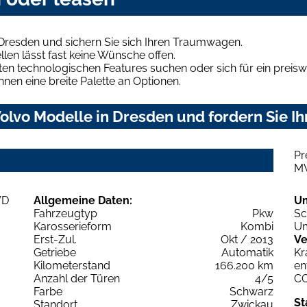
Dresden und sichern Sie sich Ihren Traumwagen.
len lässt fast keine Wünsche offen.
en technologischen Features suchen oder sich für ein preiswe
hnen eine breite Palette an Optionen.
olvo Modelle in Dresden und fordern Sie Ih
Pr
M
Allgemeine Daten:
U
Fahrzeugtyp
Pkw
Sc
Karosserieform
Kombi
Um
Erst-Zul.
Okt / 2013
Ve
Getriebe
Automatik
Kr
Kilometerstand
166.200 km
en
Anzahl der Türen
4/5
C
Farbe
Schwarz
St
Standort
Zwickau