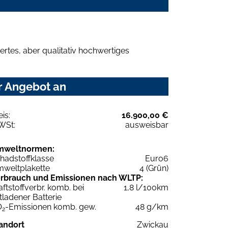
rtes, aber qualitativ hochwertiges
r Angebot an
eis:
16.900,00 €
WSt:
ausweisbar
mweltnormen:
hadstoffklasse
Euro6
weltplakette
4 (Grün)
rbrauch und Emissionen nach WLTP:
aftstoffverbr. komb. bei
1,8 l/100km
tladener Batterie
O
-Emissionen komb. gew.
48 g/km
2
andort
Zwickau