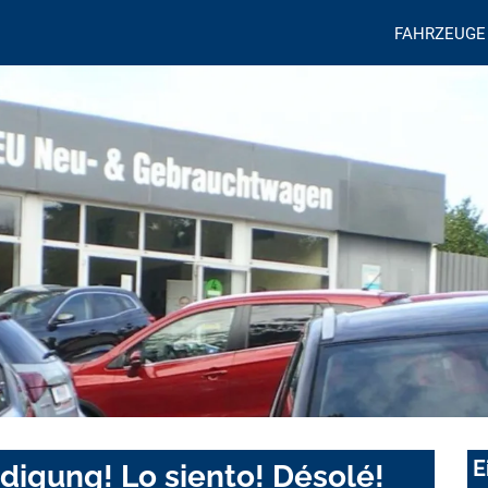
FAHRZEUGE
E
digung! Lo siento! Désolé!