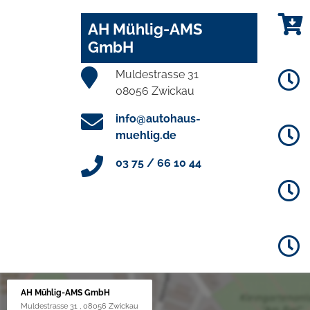
AH Mühlig-AMS
GmbH
Muldestrasse 31
08056 Zwickau
info@autohaus-
muehlig.de
03 75 / 66 10 44
AH Mühlig-AMS GmbH
Muldestrasse 31 , 08056 Zwickau