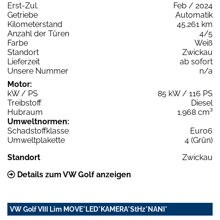
Erst-Zul.
Feb / 2024
Getriebe
Automatik
Kilometerstand
45.261 km
Anzahl der Türen
4/5
Farbe
Weiß
Standort
Zwickau
Lieferzeit
ab sofort
Unsere Nummer
n/a
Motor:
kW / PS
85 kW / 116 PS
Treibstoff
Diesel
Hubraum
1.968 cm³
Umweltnormen:
Schadstoffklasse
Euro6
Umweltplakette
4 (Grün)
Standort
Zwickau
Details zum VW Golf anzeigen
VW Golf VIII Lim MOVE*LED*KAMERA*StHz*NANI*