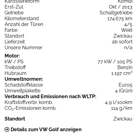
Karosserieform
Kombi
Erst-Zul.
Okt / 2013
Getriebe
Schaltgetriebe
Kilometerstand
174.675 km
Anzahl der Türen
4/5
Farbe
Weiß
Standort
Zwickau
Lieferzeit
ab sofort
Unsere Nummer
n/a
Motor:
kW / PS
77 kW / 105 PS
Treibstoff
Benzin
Hubraum
1.197 cm³
Umweltnormen:
Schadstoffklasse
Euro5
Umweltplakette
4 (Grün)
Verbrauch und Emissionen nach WLTP:
Kraftstoffverbr. komb.
4,9 l/100km
CO
-Emissionen komb.
114 g/km
2
Standort
Zwickau
Details zum VW Golf anzeigen