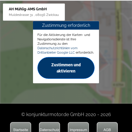
AH Mühlig-AMS GmbH
Muldestrasse 31 , 08056 Zwickau
Zustimmung erforderlich
Für die Aktivierung der Karten- und
Navigationsdienste ist Ihre
Zustimmung zu den
Datenschutzrichtlinien vom
Drittanbieter Google LLC
erforderlich.
Zustimmen und
aktivieren
© konjunkturmotor.de GmbH 2020 - 2026