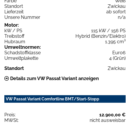
Farbe
Weiß
Standort
Zwickau
Lieferzeit
ab sofort
Unsere Nummer
n/a
Motor:
kW / PS
115 kW / 156 PS
Treibstoff
Hybrid (Benzin/Elektro)
Hubraum
1.395 cm³
Umweltnormen:
Schadstoffklasse
Euro6
Umweltplakette
4 (Grün)
Standort
Zwickau
Details zum VW Passat Variant anzeigen
VW Passat Variant Comfortline BMT/Start-Stopp
Preis:
12.900,00 €
MWSt:
nicht ausweisbar