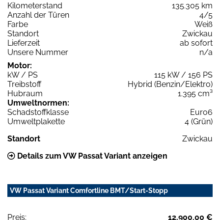
Kilometerstand
135.305 km
Anzahl der Türen
4/5
Farbe
Weiß
Standort
Zwickau
Lieferzeit
ab sofort
Unsere Nummer
n/a
Motor:
kW / PS
115 kW / 156 PS
Treibstoff
Hybrid (Benzin/Elektro)
Hubraum
1.395 cm³
Umweltnormen:
Schadstoffklasse
Euro6
Umweltplakette
4 (Grün)
Standort
Zwickau
Details zum VW Passat Variant anzeigen
VW Passat Variant Comfortline BMT/Start-Stopp
Preis:
12.900,00 €