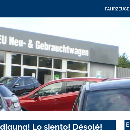
FAHRZEUGE
E
digung! Lo siento! Désolé!