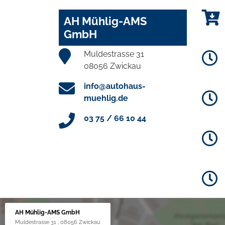
AH Mühlig-AMS
GmbH
Muldestrasse 31
08056 Zwickau
info@autohaus-
muehlig.de
03 75 / 66 10 44
AH Mühlig-AMS GmbH
Muldestrasse 31 , 08056 Zwickau