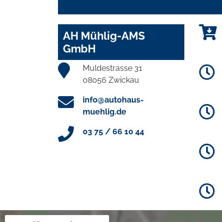
AH Mühlig-AMS
GmbH
Muldestrasse 31
08056 Zwickau
info@autohaus-
muehlig.de
03 75 / 66 10 44