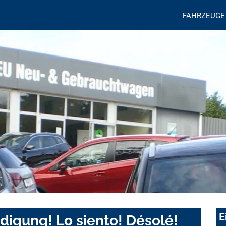
FAHRZEUGE
E
digung! Lo siento! Désolé!