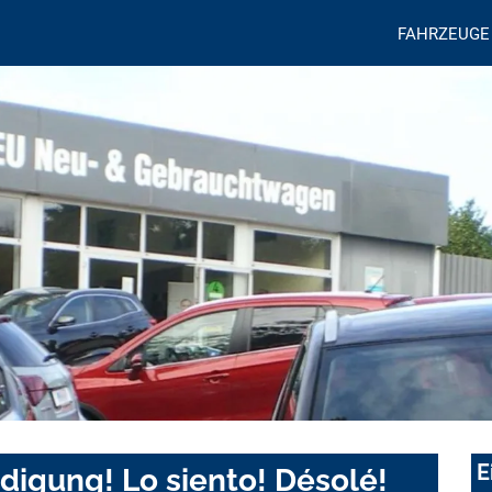
FAHRZEUGE
E
digung! Lo siento! Désolé!