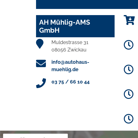
AH Mühlig-AMS
GmbH
Muldestrasse 31
08056 Zwickau
info@autohaus-
muehlig.de
03 75 / 66 10 44