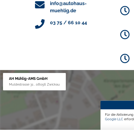
info@autohaus-
muehlig.de
03 75 / 66 10 44
AH Mühlig-AMS GmbH
Muldestrasse 31 , 08056 Zwickau
Für die Aktivierun
Google LLC
erforde