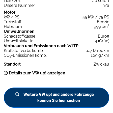
Lieferzeit
ab sofort
Unsere Nummer
n/a
Motor:
kW / PS
55 kW / 75 PS
Treibstoff
Benzin
Hubraum
999 cm³
Umweltnormen:
Schadstoffklasse
Euro5
Umweltplakette
4 (Grün)
Verbrauch und Emissionen nach WLTP:
Kraftstoffverbr. komb.
4,7 l/100km
CO
-Emissionen komb.
109 g/km
2
Standort
Zwickau
Details zum VW up! anzeigen
Weitere VW up! und andere Fahrzeuge
können Sie hier suchen