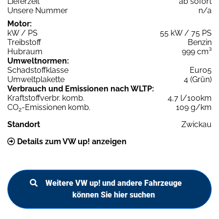
Lieferzeit
ab sofort
Unsere Nummer
n/a
Motor:
kW / PS
55 kW / 75 PS
Treibstoff
Benzin
Hubraum
999 cm³
Umweltnormen:
Schadstoffklasse
Euro5
Umweltplakette
4 (Grün)
Verbrauch und Emissionen nach WLTP:
Kraftstoffverbr. komb.
4,7 l/100km
CO
-Emissionen komb.
109 g/km
2
Standort
Zwickau
Details zum VW up! anzeigen
Weitere VW up! und andere Fahrzeuge
können Sie hier suchen