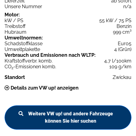
Lieferzeit
ab sofort
Unsere Nummer
n/a
Motor:
kW / PS
55 kW / 75 PS
Treibstoff
Benzin
Hubraum
999 cm³
Umweltnormen:
Schadstoffklasse
Euro5
Umweltplakette
4 (Grün)
Verbrauch und Emissionen nach WLTP:
Kraftstoffverbr. komb.
4,7 l/100km
CO
-Emissionen komb.
109 g/km
2
Standort
Zwickau
Details zum VW up! anzeigen
Weitere VW up! und andere Fahrzeuge
können Sie hier suchen