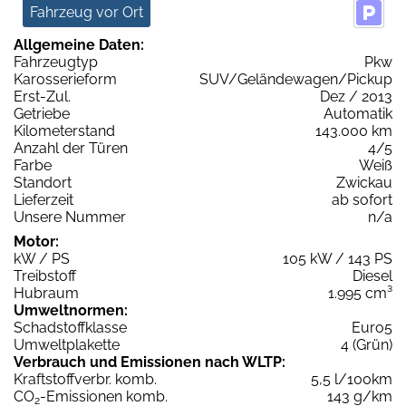
Fahrzeug vor Ort
Allgemeine Daten:
Fahrzeugtyp
Pkw
Karosserieform
SUV/Geländewagen/Pickup
Erst-Zul.
Dez / 2013
Getriebe
Automatik
Kilometerstand
143.000 km
Anzahl der Türen
4/5
Farbe
Weiß
Standort
Zwickau
Lieferzeit
ab sofort
Unsere Nummer
n/a
Motor:
kW / PS
105 kW / 143 PS
Treibstoff
Diesel
Hubraum
1.995 cm³
Umweltnormen:
Schadstoffklasse
Euro5
Umweltplakette
4 (Grün)
Verbrauch und Emissionen nach WLTP:
Kraftstoffverbr. komb.
5,5 l/100km
CO
-Emissionen komb.
143 g/km
2