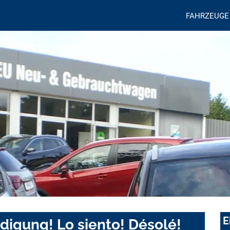
FAHRZEUGE
E
digung! Lo siento! Désolé!