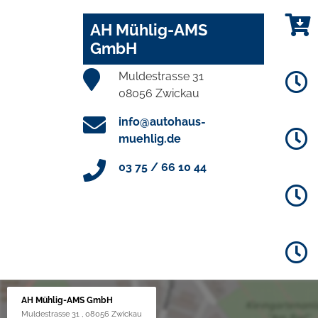
AH Mühlig-AMS
GmbH
Muldestrasse 31
08056 Zwickau
info@autohaus-
muehlig.de
03 75 / 66 10 44
AH Mühlig-AMS GmbH
Muldestrasse 31 , 08056 Zwickau