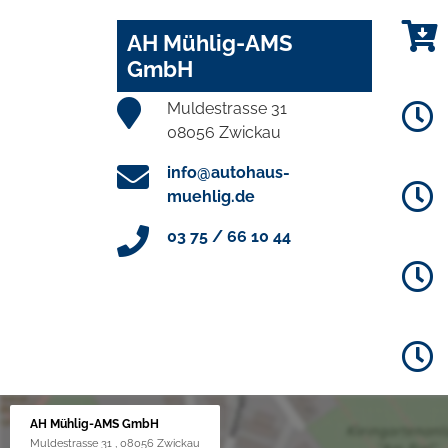
AH Mühlig-AMS
GmbH
Muldestrasse 31
08056 Zwickau
info@autohaus-
muehlig.de
03 75 / 66 10 44
AH Mühlig-AMS GmbH
Muldestrasse 31 , 08056 Zwickau