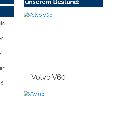
unserem Bestand:
ein
en
e
 im
Volvo V60
k!
-