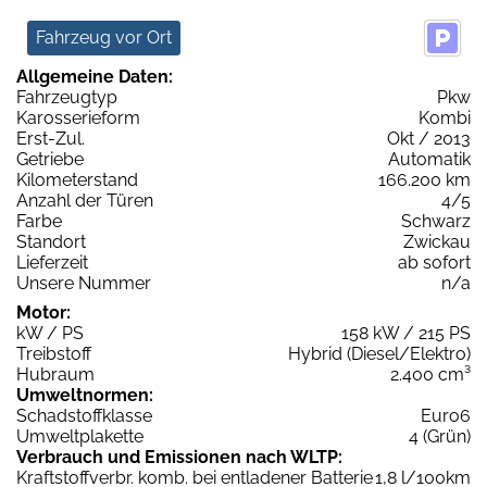
Fahrzeug vor Ort
Allgemeine Daten:
Fahrzeugtyp
Pkw
Karosserieform
Kombi
Erst-Zul.
Okt / 2013
Getriebe
Automatik
Kilometerstand
166.200 km
Anzahl der Türen
4/5
Farbe
Schwarz
Standort
Zwickau
Lieferzeit
ab sofort
Unsere Nummer
n/a
Motor:
kW / PS
158 kW / 215 PS
Treibstoff
Hybrid (Diesel/Elektro)
Hubraum
2.400 cm³
Umweltnormen:
Schadstoffklasse
Euro6
Umweltplakette
4 (Grün)
Verbrauch und Emissionen nach WLTP:
Kraftstoffverbr. komb. bei entladener Batterie
1,8 l/100km