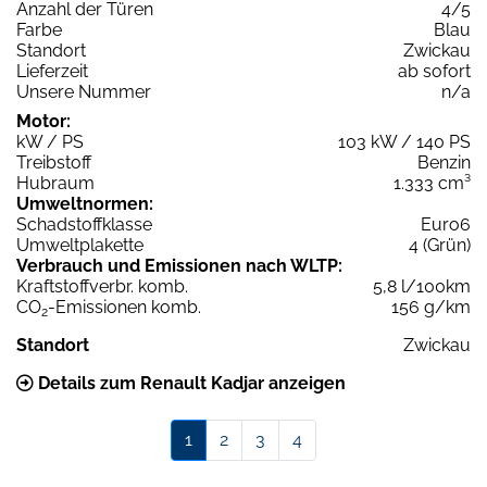
Anzahl der Türen
4/5
Farbe
Blau
Standort
Zwickau
Lieferzeit
ab sofort
Unsere Nummer
n/a
Motor:
kW / PS
103 kW / 140 PS
Treibstoff
Benzin
Hubraum
1.333 cm³
Umweltnormen:
Schadstoffklasse
Euro6
Umweltplakette
4 (Grün)
Verbrauch und Emissionen nach WLTP:
Kraftstoffverbr. komb.
5,8 l/100km
CO
-Emissionen komb.
156 g/km
2
Standort
Zwickau
Details zum Renault Kadjar anzeigen
1
2
3
4