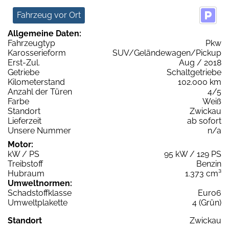
Fahrzeug vor Ort
Allgemeine Daten:
Fahrzeugtyp
Pkw
Karosserieform
SUV/Geländewagen/Pickup
Erst-Zul.
Aug / 2018
Getriebe
Schaltgetriebe
Kilometerstand
102.000 km
Anzahl der Türen
4/5
Farbe
Weiß
Standort
Zwickau
Lieferzeit
ab sofort
Unsere Nummer
n/a
Motor:
kW / PS
95 kW / 129 PS
Treibstoff
Benzin
Hubraum
1.373 cm³
Umweltnormen:
Schadstoffklasse
Euro6
Umweltplakette
4 (Grün)
Standort
Zwickau