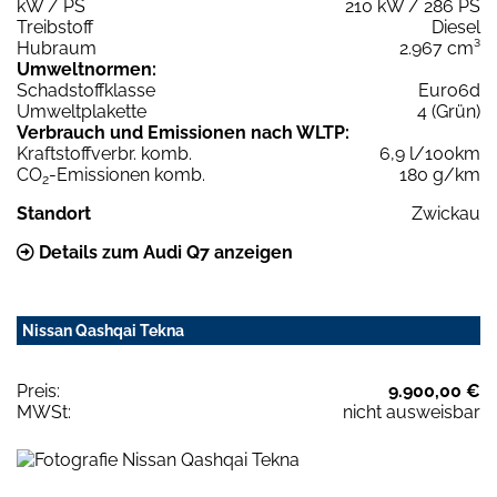
kW / PS
210 kW / 286 PS
Treibstoff
Diesel
Hubraum
2.967 cm³
Umweltnormen:
Schadstoffklasse
Euro6d
Umweltplakette
4 (Grün)
Verbrauch und Emissionen nach WLTP:
Kraftstoffverbr. komb.
6,9 l/100km
CO
-Emissionen komb.
180 g/km
2
Standort
Zwickau
Details zum Audi Q7 anzeigen
Nissan Qashqai Tekna
Preis:
9.900,00 €
MWSt:
nicht ausweisbar