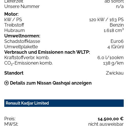
Lieferzeit
ab sofort
Unsere Nummer
n/a
Motor:
kW / PS
120 kW / 163 PS
Treibstoff
Benzin
Hubraum
1.618 cm³
Umweltnormen:
Schadstoffklasse
Euro6
Umweltplakette
4 (Grün)
Verbrauch und Emissionen nach WLTP:
Kraftstoffverbr. komb.
6,0 l/100km
CO
-Emissionen komb.
138 g/km
2
Standort
Zwickau
Details zum Nissan Qashqai anzeigen
Renault Kadjar Limited
Preis:
14.500,00 €
MWSt:
nicht ausweisbar