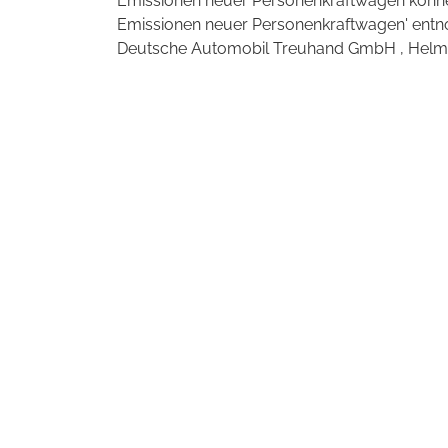
Emissionen neuer Personenkraftwagen können
Emissionen neuer Personenkraftwagen' entno
Deutsche Automobil Treuhand GmbH , Helmuth-H