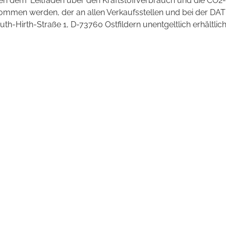
 dem 'Leitfaden über den Kraftstoffverbrauch und die CO2-
mmen werden, der an allen Verkaufsstellen und bei der DAT
irth-Straße 1, D-73760 Ostfildern unentgeltlich erhältlich 