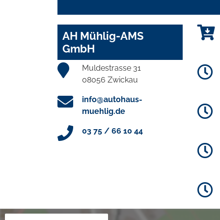
AH Mühlig-AMS
GmbH
Muldestrasse 31
08056 Zwickau
info@autohaus-
muehlig.de
03 75 / 66 10 44