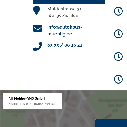
Muldestrasse 31
08056 Zwickau
info@autohaus-
muehlig.de
03 75 / 66 10 44
AH Mühlig-AMS GmbH
Muldestrasse 31 , 08056 Zwickau